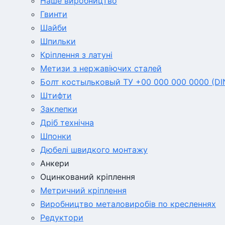
Наше виробництво
Гвинти
Шайби
Шпильки
Кріплення з латуні
Метизи з нержавіючих сталей
Болт костыльковый ТУ +00 000 000 0000 (DI
Штифти
Заклепки
Дріб технічна
Шпонки
Дюбелі швидкого монтажу
Анкери
Оцинкований кріплення
Метричний кріплення
Виробництво металовиробів по кресленнях
Редуктори