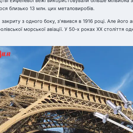
тві Ейфелевої вежі використовували більше мільйона з
ся близько 13 млн. цих металовиробів.
закриту з одного боку, з'явився в 1916 році. Але його а
лівської морської авіації. У 50-х роках ХХ століття 