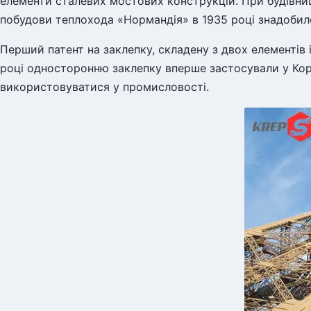
елементи сталевих мостових конструкцій. При будівниц
побудови теплохода «Нормандія» в 1935 році знадобило
Перший патент на заклепку, складену з двох елементів і 
році односторонню заклепку вперше застосували у Коро
використовуватися у промисловості.