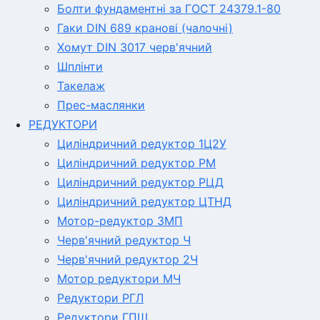
Болти фундаментні за ГОСТ 24379.1-80
Гаки DIN 689 кранові (чалочні)
Хомут DIN 3017 черв'ячний
Шплінти
Такелаж
Прес-маслянки
РЕДУКТОРИ
Циліндричний редуктор 1Ц2У
Циліндричний редуктор РМ
Циліндричний редуктор РЦД
Циліндричний редуктор ЦТНД
Мотор-редуктор 3МП
Черв'ячний редуктор Ч
Черв'ячний редуктор 2Ч
Мотор редуктори МЧ
Редуктори РГЛ
Редуктори ГПШ