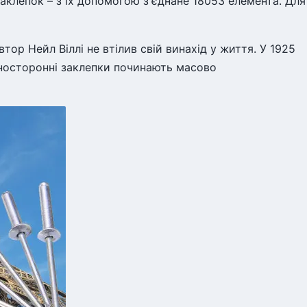
аклепок – з їх допомогою з'єднане 18053 елемента. Для
втор Нейл Віллі не втілив свій винахід у життя. У 1925
односторонні заклепки починають масово