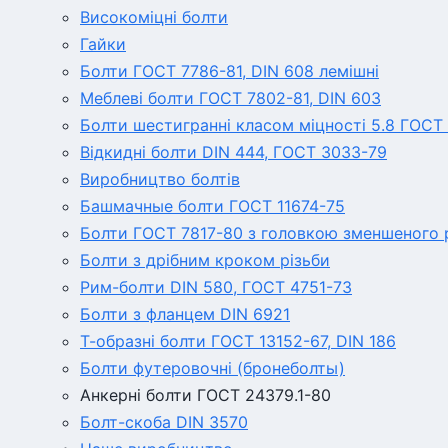
Високоміцні болти
Гайки
Болти ГОСТ 7786-81, DIN 608 лемішні
Меблеві болти ГОСТ 7802-81, DIN 603
Болти шестигранні класом міцності 5.8 ГОСТ 
Відкидні болти DIN 444, ГОСТ 3033-79
Виробництво болтів
Башмачные болти ГОСТ 11674-75
Болти ГОСТ 7817-80 з головкою зменшеного р
Болти з дрібним кроком різьби
Рим-болти DIN 580, ГОСТ 4751-73
Болти з фланцем DIN 6921
Т-образні болти ГОСТ 13152-67, DIN 186
Болти футеровочні (бронеболты)
Анкерні болти ГОСТ 24379.1-80
Болт-скоба DIN 3570