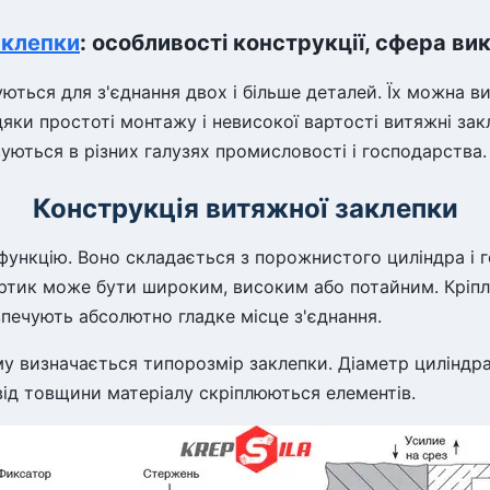
аклепки
: особливості конструкції, сфера в
уються для з'єднання двох і більше деталей. Їх можна 
яки простоті монтажу і невисокої вартості витяжні зак
уються в різних галузях промисловості і господарства.
Конструкція витяжної заклепки
 функцію. Воно складається з порожнистого циліндра і 
ортик може бути широким, високим або потайним. Кріп
печують абсолютно гладке місце з'єднання.
у визначається типорозмір заклепки. Діаметр циліндра
від товщини матеріалу скріплюються елементів.